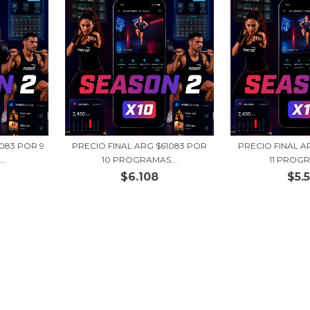
1083 POR 9
PRECIO FINAL ARG $61083 POR
PRECIO FINAL A
..
10 PROGRAMAS...
11 PROGR
$6.108
$5.