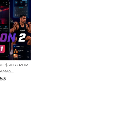
RG $61083 POR
AMAS...
553