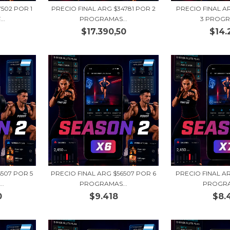
7502 POR 1
PRECIO FINAL ARG $34781 POR 2
PRECIO FINAL A
..
PROGRAMAS...
3 PROGR
$17.390,50
$14.
6507 POR 5
PRECIO FINAL ARG $56507 POR 6
PRECIO FINAL AR
..
PROGRAMAS...
PROGRA
0
$9.418
$8.