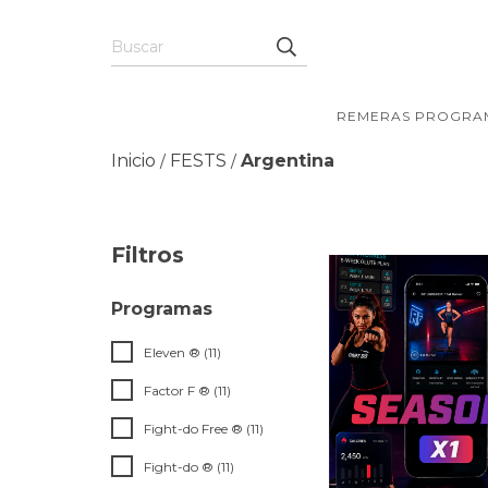
REMERAS PROGRA
Inicio
FESTS
Argentina
/
/
Filtros
Programas
Eleven ® (11)
Factor F ® (11)
Fight-do Free ® (11)
Fight-do ® (11)