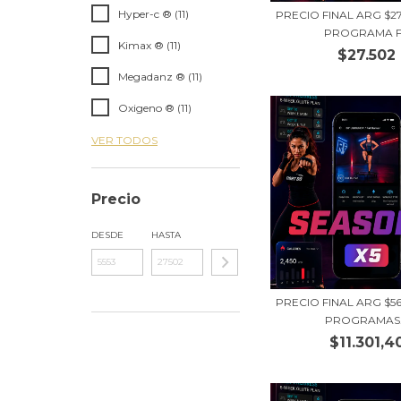
Hyper-c ® (11)
PRECIO FINAL ARG $2
PROGRAMA F.
Kimax ® (11)
$27.502
Megadanz ® (11)
Oxigeno ® (11)
VER TODOS
Precio
DESDE
HASTA
PRECIO FINAL ARG $5
PROGRAMAS.
$11.301,4