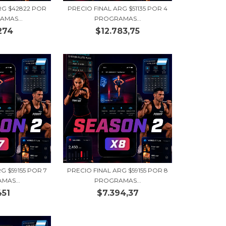
RG $42822 POR
PRECIO FINAL ARG $51135 POR 4
AMAS...
PROGRAMAS...
274
$12.783,75
G $59155 POR 7
PRECIO FINAL ARG $59155 POR 8
MAS...
PROGRAMAS...
451
$7.394,37