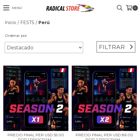
MENÚ
0
Inicio
/
FESTS
/
Perú
Ordenar por
FILTRAR
PRECIO FINAL PER USD 55.00
PRECIO FINAL PER USD 86.00
POR 1 PROGRAM...
POR 2 PROGRAM...