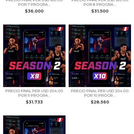
POR 7 PROGRA...
POR 8 PROGRA...
$36.000
$31.500
PRECIO FINAL PER USD 204.00
PRECIO FINAL PER USD 204.00
POR 9 PROGRA...
POR 10 PROGR...
$31.733
$28.560